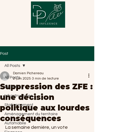
Post
All Posts
Damien Pichereau
All Posts
2 juin 2025
3 min de lecture
Suppression des ZFE :
Opinions
une décision
Infrastructures
Stationnement
politique aux lourdes
Aménagement du territoire
conséquences
Automobile
La semaine dernière, un vote 