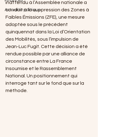
Finances
inattendu à l’Assemblée nationale a 
conduit à la suppression des Zones à 
Actualité politique
Faibles Émissions (ZFE), une mesure 
adoptée sous le précédent 
quinquennat dans la Loi d’Orientation 
des Mobilités, sous l’impulsion de 
Jean-Luc Fugit. Cette décision a été 
rendue possible par une alliance de 
circonstance entre La France 
Insoumise et le Rassemblement 
National. Un positionnement qui 
interroge tant sur le fond que sur la 
méthode.