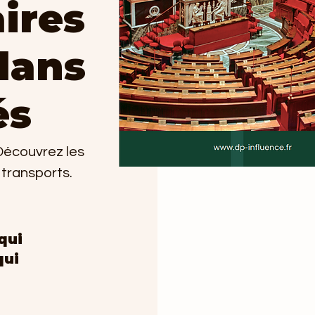
ires
dans
és
Découvrez les
 transports.
qui
qui