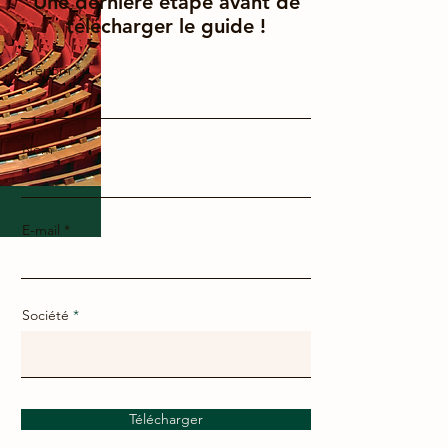
Une dernière étape avant de
télécharger le guide !
Prénom
Nom
E-mail
Société
Télécharger