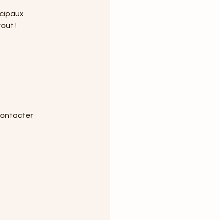
ncipaux
out !
contacter