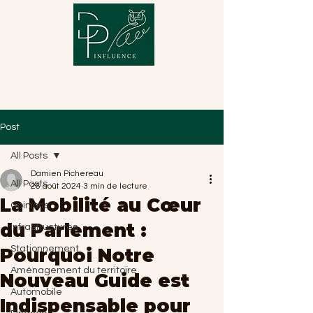
Post
All Posts
Damien Pichereau
All Posts
26 août 2024
3 min de lecture
La Mobilité au Cœur
Opinions
du Parlement :
Infrastructures
Stationnement
Pourquoi Notre
Aménagement du territoire
Nouveau Guide est
Automobile
Indispensable pour