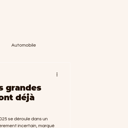
s
Devis
Guide du parlementaire
Plus
Automobile
es grandes
ont déjà
025 se déroule dans un
ièrement incertain, marqué