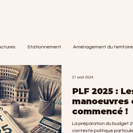
Qui sommes-nous ?
Nos valeurs
Nos service
ructures
Stationnement
Aménagement du territoire
que
21 août 2024
PLF 2025 : L
manoeuvres 
commencé !
La préparation du budget 2
contexte politique particul